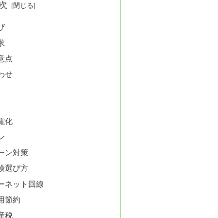
次
び
求
意点
わせ
電化
ン
ーン対策
険選び方
ーネット回線
用節約
産税