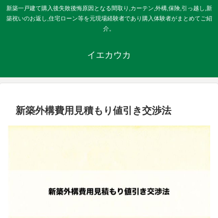
新築一戸建て購入後失敗後悔原因となる間取り,カーテン,外構,保険,引っ越し,新
築祝いのお返し,住宅ローン等を元現場経験者であり購入体験者がまとめてご紹
介。
イエカウカ
新築外構費用見積もり値引き交渉法