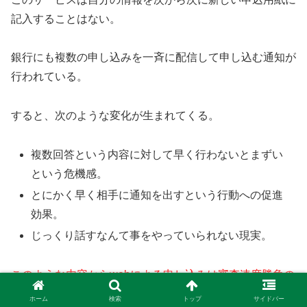
記入することはない。
銀行にも複数の申し込みを一斉に配信して申し込む通知が
行われている。
すると、次のような変化が生まれてくる。
複数回答という内容に対して早く行わないとまずい
という危機感。
とにかく早く相手に通知を出すという行動への促進
効果。
じっくり話すなんて事をやっていられない現実。
このような内容からwebによる申し込みは審査速度勝負の
時代にもつながった。
ホーム
検索
トップ
サイドバー