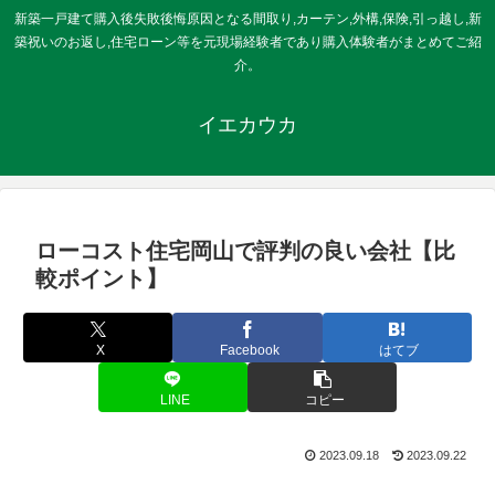
新築一戸建て購入後失敗後悔原因となる間取り,カーテン,外構,保険,引っ越し,新
築祝いのお返し,住宅ローン等を元現場経験者であり購入体験者がまとめてご紹
介。
イエカウカ
ローコスト住宅岡山で評判の良い会社【比
較ポイント】
X
Facebook
はてブ
LINE
コピー
2023.09.18
2023.09.22