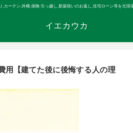
,カーテン,外構,保険,引っ越し,新築祝いのお返し,住宅ローン等を元
イエカウカ
費用【建てた後に後悔する人の理