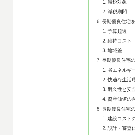
減税対象
減税期間
長期優良住宅
予算超過
維持コスト
地域差
長期優良住宅
省エネルギ
快適な生活
耐久性と安
資産価値の
長期優良住宅
建設コスト
設計・審査