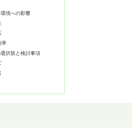
と環境への影響
性
応
効率
の選択肢と検討事項
ズ
言