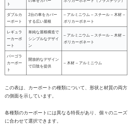
の車をカバー
ポリカーボネート（プラスチック）
ト
ダブルカ
2台の車をカバー
– アルミニウム – スチール – 木材 –
ーポート
する広い屋根
ポリカーボネート
レギュラ
単純な屋根構造で
– アルミニウム – スチール – 木材 –
ーカーポ
シンプルなデザイ
ポリカーボネート
ート
ン
パーゴラ
開放的なデザイン
カーポー
– 木材 – アルミニウム
で日陰を提供
ト
この表は、カーポートの種類について、形状と材質の両方
の側面を示しています。
各種類のカーポートには異なる特長があり、個々のニーズ
に合わせて選択できます。