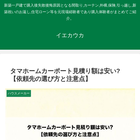
新築一戸建て購入後失敗後悔原因となる間取り,カーテン,外構,保険,引っ越し,新
築祝いのお返し,住宅ローン等を元現場経験者であり購入体験者がまとめてご紹
介。
イエカウカ
タマホームカーポート見積り額は安い?
【依頼先の選び方と注意点】
ハウスメーカー