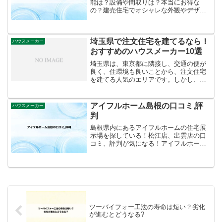
能は？設備や間取りは？本当にお得な
の？建売住宅でオシャレな外観やデザイ
ン性に優れた家を探す人にはおすすめし
やすい会社。しかし、一方で住んでから
失敗後悔しないための注意点も！
埼玉県で注文住宅を建てるなら！
ハウスメーカー
おすすめのハウスメーカー10選
埼玉県は、東京都に隣接し、交通の便が
良く、住環境も良いことから、注文住宅
を建てる人気のエリアです。しかし、埼
玉県にはたくさんの工務店があります。
どこを選べば良いか迷ってしまう方も多
いのではないでしょうか？そこで、今回
アイフルホーム島根の口コミ,評
ハウスメーカー
は埼玉県でおすすめの工務...
判
島根県内にあるアイフルホームの住宅展
示場を探している！松江店、出雲店の口
コミ、評判が気になる！アイフルホーム
に相談する時に、クオカードなどもらえ
る方法があったら知りたい。こんな悩み
を解消します。アイフルホーム関連記
事。アイフルホームはローコ...
ツーバイフォー工法の寿命は短い？劣化
が進むとどうなる?