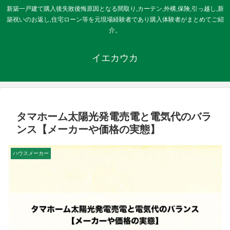
新築一戸建て購入後失敗後悔原因となる間取り,カーテン,外構,保険,引っ越し,新
築祝いのお返し,住宅ローン等を元現場経験者であり購入体験者がまとめてご紹
介。
イエカウカ
タマホーム太陽光発電売電と電気代のバラ
ンス【メーカーや価格の実態】
ハウスメーカー