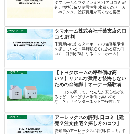
タマホームシフクノいえ2021の口コミ,評
判。標準設備や耐震性能,水回りのメーカ
ーやランク。総額費用が高くなる要因な
どわかいりやすくまとめてご紹介してい
ます。
タマホーム株式会社千葉支店の口
ハウスメーカー
コミ,評判
千葉県内にあるタマホームの住宅展示場
を探している！浜野駅近くにある店の口
コミ、評判が気になる！タマホームに相
談する時のクオカードをもらえる方法が
知りたい。こんな悩みを解消します。タ
マホーム関連記事。タマホーム見学でク
【トヨタホームの坪単価は高
オカードをもらう流れと注...
ハウスメーカー
い？】リアルな費用と後悔しない
ための全知識｜オーナー経験者が
解説
「トヨタの家って、なんだか安心感があ
るけど、やっぱり坪単価は高いのか
な…？」「インターネットで検索して
も、トヨタホームの坪単価って情報がバ
ラバラで、結局いくらくらいかかるのか
分からない…」もしかしたら今、あなた
アーレックスの評判､口コミ【建
ハウスメーカー
はそう考えながら、「トヨタホー...
売？注文住宅？探し方のコツ】
愛知県のアーレックスの評判､口コミ。性