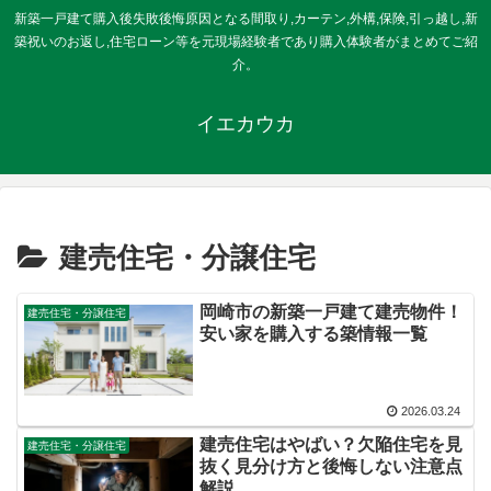
新築一戸建て購入後失敗後悔原因となる間取り,カーテン,外構,保険,引っ越し,新
築祝いのお返し,住宅ローン等を元現場経験者であり購入体験者がまとめてご紹
介。
イエカウカ
建売住宅・分譲住宅
岡崎市の新築一戸建て建売物件！
建売住宅・分譲住宅
安い家を購入する築情報一覧
2026.03.24
建売住宅はやばい？欠陥住宅を見
建売住宅・分譲住宅
抜く見分け方と後悔しない注意点
解説