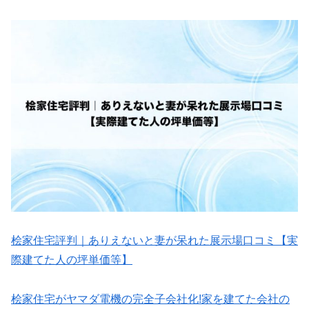
桧家住宅評判｜ありえないと妻が呆れた展示場口コミ【実
際建てた人の坪単価等】
桧家住宅がヤマダ電機の完全子会社化!家を建てた会社の