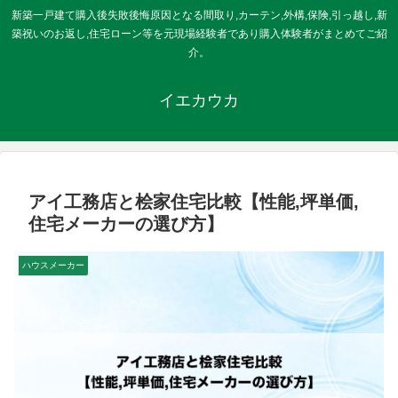
新築一戸建て購入後失敗後悔原因となる間取り,カーテン,外構,保険,引っ越し,新
築祝いのお返し,住宅ローン等を元現場経験者であり購入体験者がまとめてご紹
介。
イエカウカ
アイ工務店と桧家住宅比較【性能,坪単価,
住宅メーカーの選び方】
ハウスメーカー