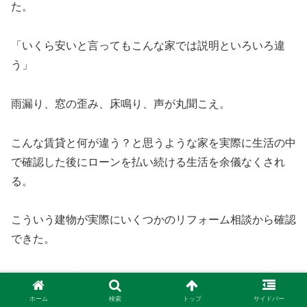
た。
「いくら安いと言ってもこんな家では説明といろいろ違
う」
雨漏り、窓の歪み、床鳴り、声が丸聞こえ。
こんな賃貸と何が違う？と思うような家を実際に生活の中
で確認した後にローンを払い続ける生活を余儀なくされ
る。
こういう建物が実際にいくつかのリフォーム相談から確認
できた。
こういう会社がローコスト住宅の展開をしている会社を買
収する。
ホーム
検索
トップ
サイドバー