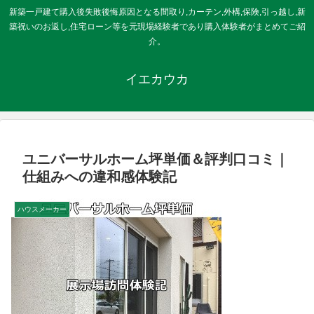
新築一戸建て購入後失敗後悔原因となる間取り,カーテン,外構,保険,引っ越し,新
築祝いのお返し,住宅ローン等を元現場経験者であり購入体験者がまとめてご紹
介。
イエカウカ
ユニバーサルホーム坪単価＆評判口コミ｜
仕組みへの違和感体験記
ハウスメーカー