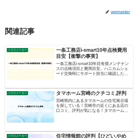
wpmaster
関連記事
一条工務店i-smart10年点検費用
ハウスメーカー
目安【衝撃の事実】
一条工務店i-smart10年目有償メンテナン
スの点検項目と費用目安。ハニカムシェ
ード交換時にサポート担当に確認した時
の衝撃の事実。10年後にはかなり大きな
負担が待っているのか？
タマホーム宮崎のクチコミ,評判
ハウスメーカー
宮崎県内にあるタマホームの住宅展示場
を探している！宮崎市の近くにある店の
口コミ、評判が気になる！タマホームに
相談する時のクオカードをもらえる方法
が知りたい。こんな悩みを解消します。
タマホーム関連記事。タマホーム見学で
クオカードをもらう流れと...
住宅情報館の評判【ひどい,やめ
ハウスメーカー