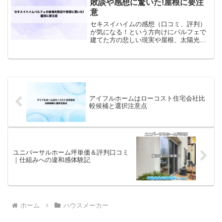
敗談や感想に驚いた!屋根に要注
意
セキスイハイムの感想（口コミ、評判）
が気になる！という方向けにパルフェで
建てた方の悲しい現実や屋根、太陽光発
電、快適エアリー等オプション設備を選
ぶ時の注意点などを分かりやすく解説し
ています。我が家の2018年の売電データ
も添付しています。参考にしてくださ
い。
アイフルホームはローコスト住宅会社比
較候補と選択注意点
ユニバーサルホーム坪単価＆評判口コミ
｜仕組みへの違和感体験記
ホーム
ハウスメーカー