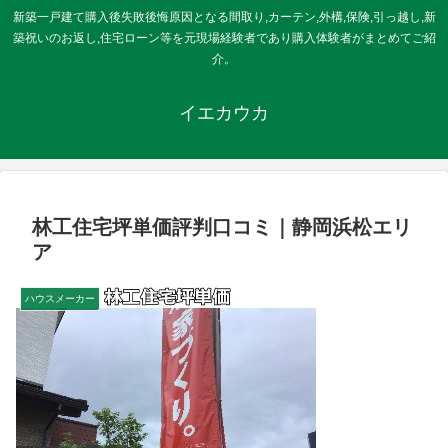
新築一戸建て購入後失敗後悔原因となる間取り,カーテン,外構,保険,引っ越し,新
築祝いのお返し,住宅ローン等を元現場経験者であり購入体験者がまとめてご紹
介。
イエカウカ
林工住宅坪単価評判口コミ｜静岡浜松エリ
ア
ハウスメーカー