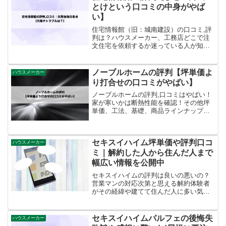
とけという口コミの中身がやば
い】
住宅情報館（旧：城南建設）の口コミ,評
判は？ハウスメーカー、工務店どこで注
文住宅を依頼するか迷っている人が知っ
ておくべき坪単価やシリーズの違い。欠
陥やトラブルは？アフターフォローは大
丈夫？商品ラインアップを確認するポイ
ノーブルホームの評判【坪単価よ
ハウスメーカー
ントも解説。
り打合せの口コミがやばい】
ノーブルホームの評判,口コミはやばい！
家が寒いかは断熱性能を確認！その他坪
単価、工法、基礎、商品ラインナップ、
平屋の価格も調査。他社と比較するポイ
ントは、気密性や断熱性だけじゃない。
契約後の打合せの声に注目。
セキスイハイム坪単価や評判口コ
ハウスメーカー
ミ｜解約した人から住んだ人まで
幅広い情報を公開中
セキスイハイムの評判は良いの悪いの？
営業マンの対応次第と思える解約体験者
がその経緯や建てて住んだ人に多い気に
なるポイントや悩みの声の実態もご紹
介。他社ハウスメーカーと何を比較する
べきか等を注文住宅購入体験からご紹
セキスイハイムパルフェの後悔失
ハウスメーカー
介。