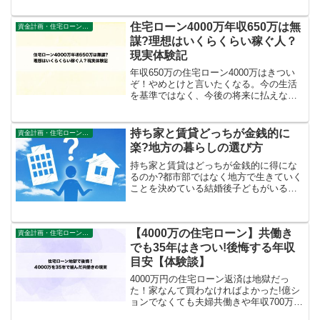
の無難なラインについてご紹介していま
す。
住宅ローン4000万年収650万は無
資金計画・住宅ローン審査
謀?理想はいくらくらい稼ぐ人？
現実体験記
年収650万の住宅ローン4000万はきつい
ぞ！やめとけと言いたくなる。今の生活
を基準ではなく、今後の将来に払えない
ことない未来につなげるための無難な考
え方を生活費が厳しい現実を味わった体
験者がご紹介しています。
持ち家と賃貸どっちが金銭的に
資金計画・住宅ローン審査
楽?地方の暮らしの選び方
持ち家と賃貸はどっちが金銭的に得にな
るのか?都市部ではなく地方で生きていく
ことを決めている結婚後子どもがいる家
庭において考えておくべき内容を新築一
戸建て,マンション購入経験者が解説。
【4000万の住宅ローン】共働き
資金計画・住宅ローン審査
でも35年はきつい!後悔する年収
目安【体験談】
4000万円の住宅ローン返済は地獄だっ
た！家なんて買わなければよかった!億シ
ョンでなくても夫婦共働きや年収700万円
台の人でも返済中に借り過ぎたと悩む人