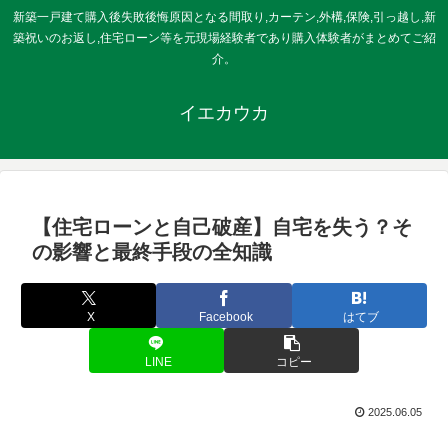
新築一戸建て購入後失敗後悔原因となる間取り,カーテン,外構,保険,引っ越し,新
築祝いのお返し,住宅ローン等を元現場経験者であり購入体験者がまとめてご紹
介。
イエカウカ
【住宅ローンと自己破産】自宅を失う？そ
の影響と最終手段の全知識
X
Facebook
はてブ
LINE
コピー
2025.06.05