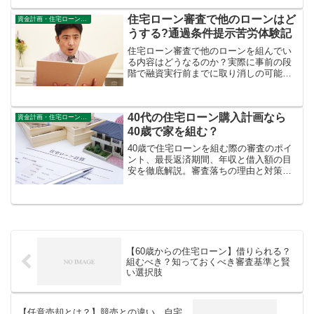
がいます。自己破産や離婚問題に発展す
る前に考えておくべきポイントをご紹
住宅ローン審査で他のローンはど
資金計画・住宅ローン審査
介。
うする?通過条件提示苦労体験記
住宅ローン審査で他のローンを組んでい
る内容はどうなるのか？実際に事前の段
階で融資実行前までに取り消しの可能性
まで言い渡された体験をもとに何を準備
しておくべきかをご紹介しています。
40代の住宅ローン購入計画なら
資金計画・住宅ローン審査
40歳で家を組む？
40歳で住宅ローンを組む際の審査のポイ
ント、最長返済期間、年収と借入額の目
安を徹底解説。審査落ちの理由と対策、
団信の注意点から、40代だからこそのメ
リットを活かした賢い住宅ローン選びま
で、あなたの疑問を解決します。
【60歳からの住宅ローン】借りられる？
組むべき？知っておくべき審査基準と賢
い選択肢
【任意売却とは？】競売との違い、自宅