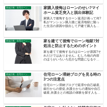
戸建て,マンション購入経験者が解説。
家購入後悔はローンのせい?マイ
資金計画・住宅ローン審査
ホーム貧乏突入と脱出体験記
家購入で後悔するローン返済計画って何?
私がマンション購入後に返済地獄に陥っ
た生活の原因や脱出して戸建て購入も経
験した後だから伝えたいことを綴ってい
ます。
家を建てて後悔でローン地獄?対
資金計画・住宅ローン審査
処法と防止するためのポイント
家を建てて後悔するのはローンが原因?そ
れだけではありません。むしろ他の内容
のほうがいろいろ厄介な問題になるケー
スが多い。売買契約を済ませた後で家な
んて買うんじゃなかったという声が聞こ
えてこない準備や対策を購入経験者が解
住宅ローン滞納ブログを見る時の
説。
資金計画・住宅ローン審査
3つの注意点
住宅ローン滞納ブログで延滞や自己破産,
銀行からの督促,弁護士からの通知や自己
破産,弁護士との相談の体験を探す人も実
際増えている。しかし、税金が地方によ
り異なる事と同様に内容の精査は非常に
大切な事がある。一括では難しい現実に