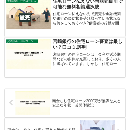
住宅ローン払えない時競売目前で
自宅を守るために何を見ておくべきか?
資金計画・住宅ローン審査
可能な無料相談選択肢
住宅ローン払えない先で競売や金融機関
や銀行の督促状を受け取っている状況な
ら何をしておくべき?債権者の行動が開始
されてしまうと裁判所が担保の査定など
を開始するまでの流れは意外と早い。1ヶ
月の滞納からどこか危機感を持ち対応で
宮崎銀行の住宅ローン審査は厳し
きる方法をまずは知っておきましょう。
資金計画・住宅ローン審査
い？口コミ,評判
宮崎銀行の住宅ローンは、金利や返済期
間などの条件が充実しており、多くの人
に選ばれています。しかし、住宅ローン
審査は、審査基準が厳しいのでしょう
か？審査に落ちてしまう人もいらっしゃ
います。今回の記事では、宮崎銀行の住
宅ローン審査の流れと注意点...
頭金なし住宅ローン2000万が無謀な人と
安全な年収｜苦労体験記
頭金なしで中古住宅を買うと後悔する簡