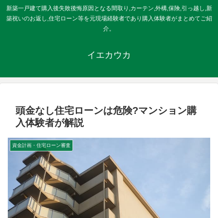
新築一戸建て購入後失敗後悔原因となる間取り,カーテン,外構,保険,引っ越し,新
築祝いのお返し,住宅ローン等を元現場経験者であり購入体験者がまとめてご紹
介。
イエカウカ
頭金なし住宅ローンは危険?マンション購
入体験者が解説
資金計画・住宅ローン審査