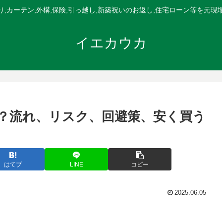
,カーテン,外構,保険,引っ越し,新築祝いのお返し,住宅ローン等を元
イエカウカ
？流れ、リスク、回避策、安く買う
はてブ
LINE
コピー
2025.06.05