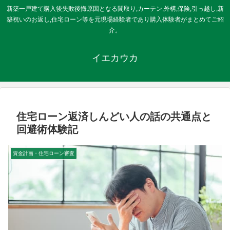
新築一戸建て購入後失敗後悔原因となる間取り,カーテン,外構,保険,引っ越し,新
築祝いのお返し,住宅ローン等を元現場経験者であり購入体験者がまとめてご紹
介。
イエカウカ
住宅ローン返済しんどい人の話の共通点と
回避術体験記
資金計画・住宅ローン審査