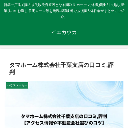
新築一戸建て購入後失敗後悔原因となる間取り,カーテン,外構,保険,引っ越し,新
築祝いのお返し,住宅ローン等を元現場経験者であり購入体験者がまとめてご紹
介。
イエカウカ
タマホーム株式会社千葉支店の口コミ,評
判
ハウスメーカー