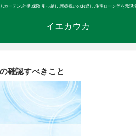
,カーテン,外構,保険,引っ越し,新築祝いのお返し,住宅ローン等を元
イエカウカ
前の確認すべきこと