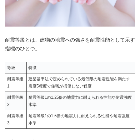
耐震等級とは、建物の地震への強さを耐震性能として示す
指標のひとつ。
等級
特徴
耐震等級
建築基準法で定められている最低限の耐震性能を満たす
1
震度5程度で住宅が損傷しない程度
耐震等級
耐震等級1の1.25倍の地震力に耐えられる性能や耐震強度
2
水準
耐震等級
耐震等級1の1.5倍の地震力に耐えられる性能や耐震強度
3
水準