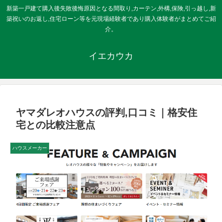
新築一戸建て購入後失敗後悔原因となる間取り,カーテン,外構,保険,引っ越し,新
築祝いのお返し,住宅ローン等を元現場経験者であり購入体験者がまとめてご紹
介。
イエカウカ
ヤマダレオハウスの評判,口コミ｜格安住
宅との比較注意点
ハウスメーカー