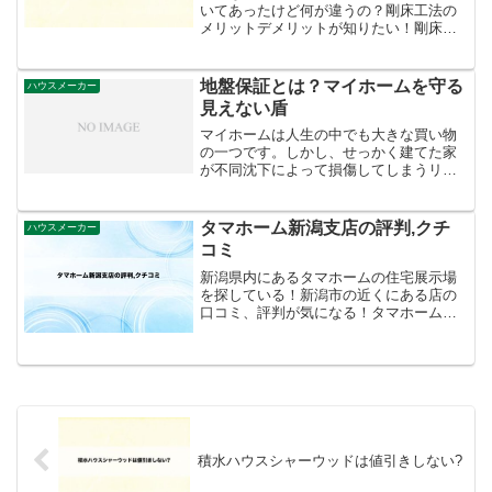
いてあったけど何が違うの？剛床工法の
メリットデメリットが知りたい！剛床工
法を選んでおけば後悔しないのかな？今
回の記事では、剛床工法の基準や種類、
メリットデメリットだけではなく、後悔
地盤保証とは？マイホームを守る
ハウスメーカー
する人の悩みや他の工法と...
見えない盾
マイホームは人生の中でも大きな買い物
の一つです。しかし、せっかく建てた家
が不同沈下によって損傷してしまうリス
クがあります。そこで役立つのが「地盤
保証」です。地盤保証とは、地盤沈下に
よって建物に被害が発生した場合、修復
タマホーム新潟支店の評判,クチ
ハウスメーカー
費用を保証してくれる制度...
コミ
新潟県内にあるタマホームの住宅展示場
を探している！新潟市の近くにある店の
口コミ、評判が気になる！タマホームに
相談する時のクオカードをもらえる方法
が知りたい。こんな悩みを解消します。
タマホーム関連記事。タマホーム見学で
クオカードをもらう流れと...
積水ハウスシャーウッドは値引きしない?