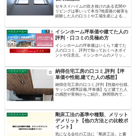
セキスイハイムの吹き抜けのある玄関や
リビングは寒いって本当?地震後の被害を
経験した人の口コミや工場生産による安
心と引き換えにするデメリット等住宅関
連企業在籍経験と注文住宅購入体験から
ご紹介しています。夏も冬も過ごしやす
イシンホーム坪単価や建てた人の
ハウスメーカー
い家づくりのために参考にしてくださ
評判・口コミの見極め方
い。
イシンホームの坪単価はいくら？建てた
人の口コミ、評判で知っておくべきポイ
ントや注意点。イシンホームのメリット
デメリット、比較ポイントまで検討経験
者が解説しています。
納得住宅工房の口コミ,評判【坪
ハウスメーカー
単価や性能,建てた人の感想】
納得住宅工房の口コミ,評判【性能や仕様,
サッシの標準設備,坪単価】など建てた人
の感想や実例からご紹介。静岡県内で完
全注文住宅で家を建てたい人向けの情報
を公開。高すぎず安すぎない。建てた人
の声も満足の声や2022年3月の地震の揺れ
についての書込みもご紹介しています。
剛床工法の基準や種類、メリット
ハウスメーカー
デメリット【他の方法との比較ポ
イント】
気になる会社の工法に「剛床工法」と書