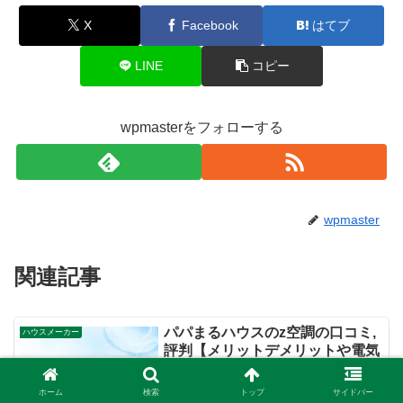
X
Facebook
はてブ
LINE
コピー
wpmasterをフォローする
wpmaster
関連記事
パパまるハウスのz空調の口コミ,
ハウスメーカー
評判【メリットデメリットや電気
代の実態】
新しい時代の空調システムとして注目さ
ホーム
検索
トップ
サイドバー