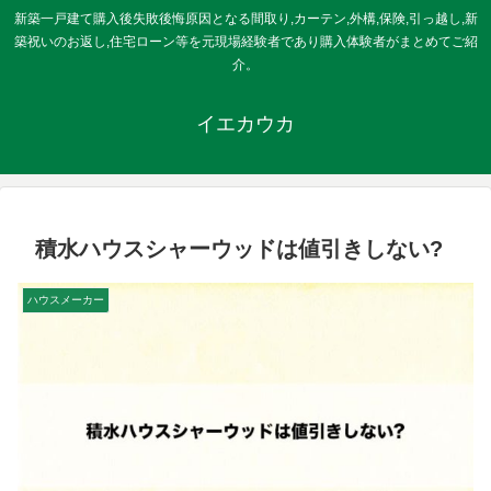
新築一戸建て購入後失敗後悔原因となる間取り,カーテン,外構,保険,引っ越し,新
築祝いのお返し,住宅ローン等を元現場経験者であり購入体験者がまとめてご紹
介。
イエカウカ
積水ハウスシャーウッドは値引きしない?
ハウスメーカー