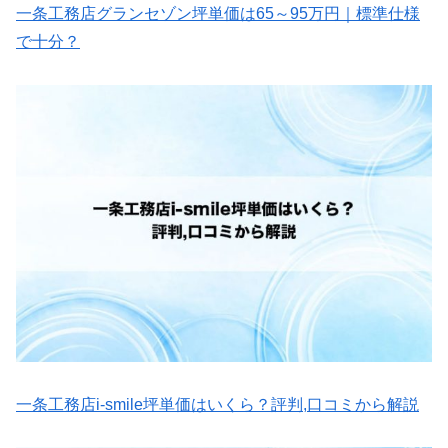
一条工務店グランセゾン坪単価は65～95万円｜標準仕様
で十分？
一条工務店i-smile坪単価はいくら？評判,口コミから解説