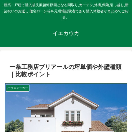
新築一戸建て購入後失敗後悔原因となる間取り,カーテン,外構,保険,引っ越し,新
築祝いのお返し,住宅ローン等を元現場経験者であり購入体験者がまとめてご紹
介。
イエカウカ
一条工務店ブリアールの坪単価や外壁種類
｜比較ポイント
ハウスメーカー