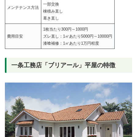
一部交換
メンテナンス方法
棟積み直し
葺き直し
1枚当たり300円～1000円
費用目安
ズレ直し：1㎡あたり5000円～10000円
漆喰補修：1㎡あたり1万円程度
一条工務店「ブリアール」平屋の特徴