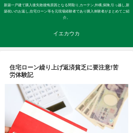
新築一戸建て購入後失敗後悔原因となる間取り,カーテン,外構,保険,引っ越し,新
築祝いのお返し,住宅ローン等を元現場経験者であり購入体験者がまとめてご紹
介。
イエカウカ
住宅ローン繰り上げ返済貧乏に要注意!苦
労体験記