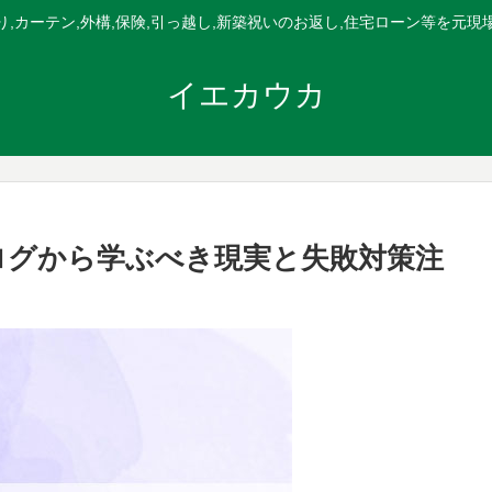
,カーテン,外構,保険,引っ越し,新築祝いのお返し,住宅ローン等を元
イエカウカ
ログから学ぶべき現実と失敗対策注