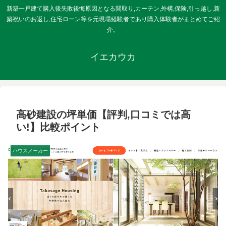
新築一戸建て購入後失敗後悔原因となる間取り,カーテン,外構,保険,引っ越し,新
築祝いのお返し,住宅ローン等を元現場経験者であり購入体験者がまとめてご紹
介。
イエカウカ
高砂建設の坪単価【評判,口コミでは高
い!】比較ポイント
ハウスメーカー