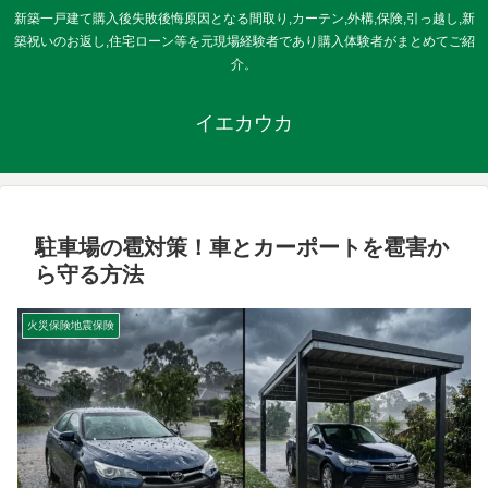
新築一戸建て購入後失敗後悔原因となる間取り,カーテン,外構,保険,引っ越し,新
築祝いのお返し,住宅ローン等を元現場経験者であり購入体験者がまとめてご紹
介。
イエカウカ
駐車場の雹対策！車とカーポートを雹害か
ら守る方法
火災保険地震保険