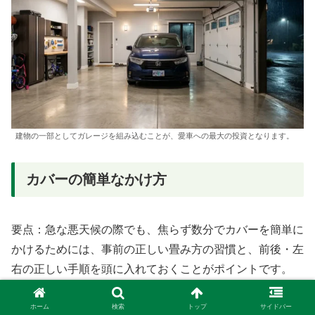
建物の一部としてガレージを組み込むことが、愛車への最大の投資となります。
カバーの簡単なかけ方
要点：急な悪天候の際でも、焦らず数分でカバーを簡単に
かけるためには、事前の正しい畳み方の習慣と、前後・左
右の正しい手順を頭に入れておくことがポイントです。
大粒の雨や雷が鳴り響き、今にもひょうが降り出しそうな
ホーム
検索
トップ
サイドバー