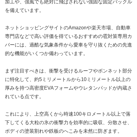
加工や、強風でも絶対に飛ばされない強固な固定バックル
を備えています。
ネットショッピングサイトのAmazonや楽天市場、自動車
専門店などで高い評価を得ているおすすめの雹対策専用カ
バーには、過酷な気象条件から愛車を守り抜くための先進
的な機能がいくつか備わっています。
まず注目すべきは、衝撃を受けるルーフやボンネット部分
に特化して、約5ミリメートルから10ミリメートル以上の
厚みを持つ高密度EVAフォームやウレタンパッドが内蔵さ
れている点です。
これにより、上空高くから時速100キロメートル以上で落
下してくる大粒の氷の衝撃力を効率的に吸収、分散させ、
ボディの塗装割れや鉄板のへこみを未然に防ぎます。