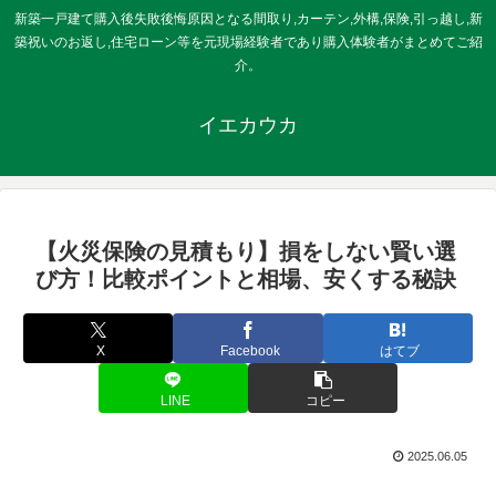
新築一戸建て購入後失敗後悔原因となる間取り,カーテン,外構,保険,引っ越し,新
築祝いのお返し,住宅ローン等を元現場経験者であり購入体験者がまとめてご紹
介。
イエカウカ
【火災保険の見積もり】損をしない賢い選
び方！比較ポイントと相場、安くする秘訣
X
Facebook
はてブ
LINE
コピー
2025.06.05