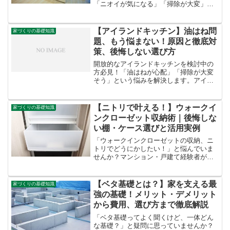
「ニオイが気になる」「掃除が大変」
「デザインが浮く」そんな悩みを解決！
アイランドキッチンに最適なレンジフー
ドの選び方から、気になる吸引力、おし
【アイランドキッチン】油はね問
家づくりの基礎知識
ゃれなデザイン、そして日々のお手入れ
題、もう悩まない！原因と徹底対
方法まで徹底解説。後悔しない家づくり
策、後悔しない選び方
の秘訣を公開します。
開放的なアイランドキッチンを検討中の
方必見！「油はねが心配」「掃除が大変
そう」という悩みを解決します。アイラ
ンドキッチンの油はねの原因から、効果
的な防止策、掃除を楽にする工夫、そし
て後悔しないためのキッチン選びのポイ
【ニトリで叶える！】ウォークイ
家づくりの基礎知識
ントまで徹底解説。おしゃれで快適なキ
ンクローゼット収納術｜後悔しな
ッチンを実現する秘訣を公開します。
い棚・ケース選びと活用実例
「ウォークインクローゼットの収納、ニ
トリでどうにかしたい！」と悩んでいま
せんか？マンション・戸建て経験者が、
ニトリのアイテムを使ったWIC収納のコ
ツ、おすすめの収納ケース・棚、ハンガ
ー、後悔しない選び方から活用実例ま
【ベタ基礎とは？】家を支える最
家づくりの基礎知識
で、あなたの疑問を徹底解説します。
強の基礎！メリット・デメリット
から費用、選び方まで徹底解説
「ベタ基礎ってよく聞くけど、一体どん
な基礎？」と疑問に思っていませんか？