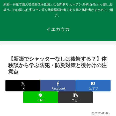
新築一戸建て購入後失敗後悔原因となる間取り,カーテン,外構,保険,引っ越し,新
築祝いのお返し,住宅ローン等を元現場経験者であり購入体験者がまとめてご紹
介。
イエカウカ
【新築でシャッターなしは後悔する？】体
験談から学ぶ防犯・防災対策と後付けの注
意点
X
Facebook
はてブ
LINE
コピー
2025.06.05