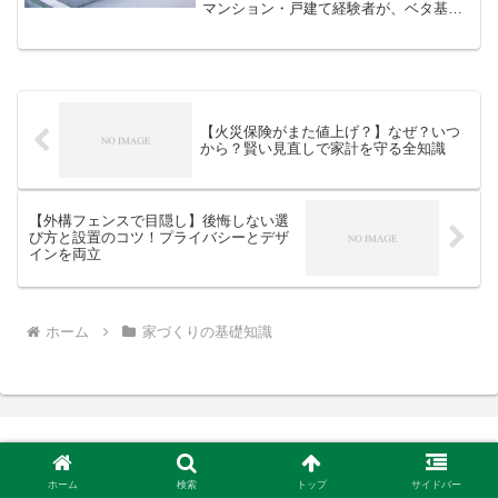
マンション・戸建て経験者が、ベタ基礎
の仕組み、メリット・デメリット、費用
相場、布基礎との違い、そして家づくり
の失敗談から学ぶ「基礎」の選び方ま
で、専門家目線でわかりやすく解説しま
す。
【火災保険がまた値上げ？】なぜ？いつ
から？賢い見直しで家計を守る全知識
【外構フェンスで目隠し】後悔しない選
び方と設置のコツ！プライバシーとデザ
インを両立
ホーム
家づくりの基礎知識
イエカウカ
ホーム
検索
トップ
サイドバー