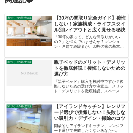
【30坪の間取り完全ガイド】後悔
家づくりの基礎知識
しない！家族構成・ライフスタイ
ル別レイアウトと広く見せる秘訣
「30坪の家って、どんな間取りがいい
の？」と悩んでいませんか？マンショ
ン・戸建て経験者が、30坪の家の基本か
ら、家族構成別（2人・3人・4人・5人家
族）の間取り実例、リビング・収納の配
置、広く見せるコツ、後悔しないための
親子ベッドのメリット・デメリッ
家づくりの基礎知識
注意点まで、あなたの疑問を徹底解説し
トを徹底解説！後悔しないための
ます。
選び方
「親子ベッド」購入を検討中ですか？後
悔しないための選び方や注意点、メリッ
ト・デメリットを徹底解説。スペース節
約、子どもの成長に合わせた使い分けな
ど、後悔しないための情報をまとめまし
た。
【アイランドキッチン】レンジフ
家づくりの基礎知識
ード選びで後悔しない！失敗しな
い吸引力・デザイン・掃除のコツ
開放的なアイランドキッチン、レンジフ
ード選びで失敗したくないあなたへ。