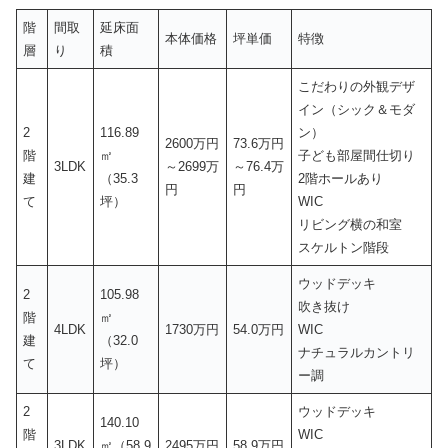
階
間取
延床面
本体価格
坪単価
特徴
層
り
積
こだわりの外観デザ
イン（シック＆モダ
2
116.89
ン）
2600万円
73.6万円
階
㎡
子ども部屋間仕切り
3LDK
～2699万
～76.4万
建
（35.3
2階ホールあり
円
円
て
坪）
WIC
リビング横の和室
スケルトン階段
ウッドデッキ
2
105.98
吹き抜け
階
㎡
4LDK
1730万円
54.0万円
WIC
建
（32.0
ナチュラルカントリ
て
坪）
ー調
2
ウッドデッキ
140.10
階
WIC
3LDK
㎡（58.9
2495万円
58.9万円