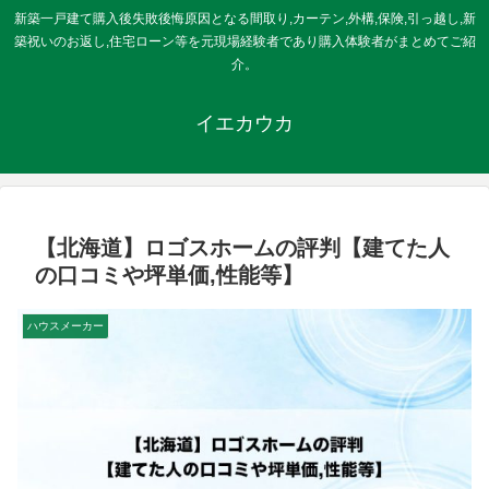
新築一戸建て購入後失敗後悔原因となる間取り,カーテン,外構,保険,引っ越し,新
築祝いのお返し,住宅ローン等を元現場経験者であり購入体験者がまとめてご紹
介。
イエカウカ
【北海道】ロゴスホームの評判【建てた人
の口コミや坪単価,性能等】
ハウスメーカー