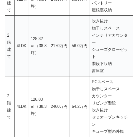
建
パントリー
坪）
て
屋根裏収納
吹き抜け
物干しスペース
2
インテリアカウンタ
128.32
階
ー
4LDK
㎡（38.8
2170万円
56.0万円
建
シューズクローゼッ
坪）
て
ト
階段下収納
書庫室
PCスペース
物干しスペース
2
カウンター
126.80
階
リビング階段
4LDK
㎡（38.3
2460万円
64.2万円
建
吹き抜け
坪）
て
セミオープンキッチ
ン
キューブ型の外観