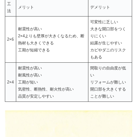
工
メリット
デメリット
法
可変性に乏しい
耐震性が高い
大きな開口部をつく
2×4よりも壁厚が大きくなるため、断
りにくい
2×6
熱材も大きくできる
結露が生じやすい
工期が短縮できる
カビやダニのリスク
もある
耐震性が高い
間取りの自由度が低
耐風性が高い
い
2×4
工期が短い
リフォームが難しい
気密性、断熱性、耐火性が高い
開口部を大きくする
品質が安定しやすい
ことが難しい