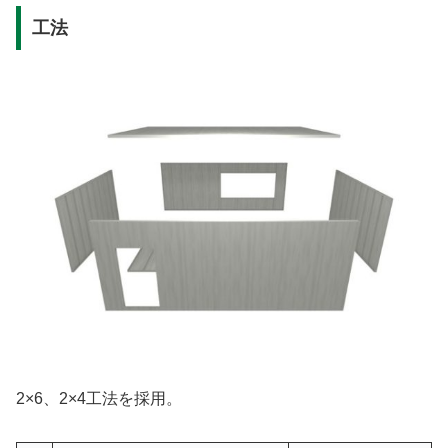
工法
2×6、2×4工法を採用。