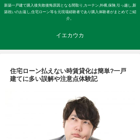
新築一戸建て購入後失敗後悔原因となる間取り,カーテン,外構,保険,引っ越し,新
築祝いのお返し,住宅ローン等を元現場経験者であり購入体験者がまとめてご紹
介。
イエカウカ
住宅ローン払えない時賃貸化は簡単?一戸
建てに多い誤解や注意点体験記