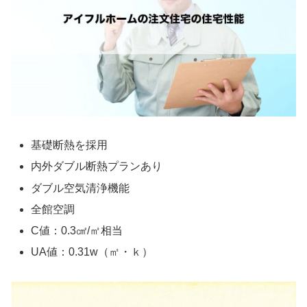
基礎断熱を採用
内外ダブル断熱プランあり
ダブル空気清浄機能
全館空調
C値：0.3㎠/㎡相当
UA値：0.31w（㎡・ｋ）