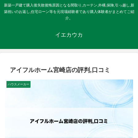
新築一戸建て購入後失敗後悔原因となる間取り,カーテン,外構,保険,引っ越し,新
築祝いのお返し,住宅ローン等を元現場経験者であり購入体験者がまとめてご紹
介。
イエカウカ
アイフルホーム宮崎店の評判,口コミ
ハウスメーカー