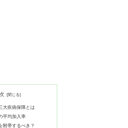
次
三大疾病保障とは
の平均加入率
を附帯するべき？