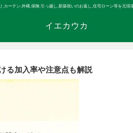
,カーテン,外構,保険,引っ越し,新築祝いのお返し,住宅ローン等を元
イエカウカ
ける加入率や注意点も解説