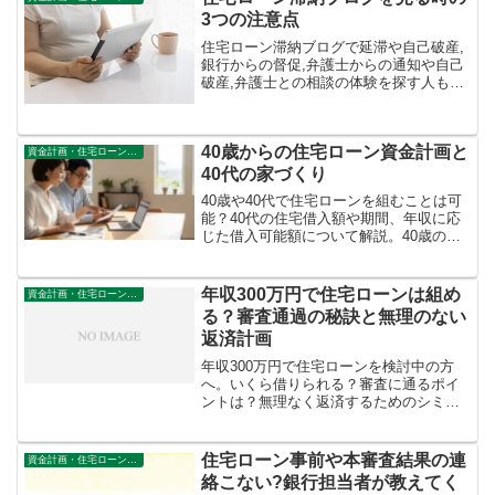
3つの注意点
住宅ローン滞納ブログで延滞や自己破産,
銀行からの督促,弁護士からの通知や自己
破産,弁護士との相談の体験を探す人も実
際増えている。しかし、税金が地方によ
り異なる事と同様に内容の精査は非常に
大切な事がある。一括では難しい現実に
40歳からの住宅ローン資金計画と
自宅を守るために何を見ておくべきか?
資金計画・住宅ローン審査
40代の家づくり
40歳や40代で住宅ローンを組むことは可
能？40代の住宅借入額や期間、年収に応
じた借入可能額について解説。40歳の家
づくりにおける資金計画や返済方法、注
意点などの情報を記事で紹介します。ロ
ーン組む際のリスクや住宅の選び方も解
年収300万円で住宅ローンは組め
資金計画・住宅ローン審査
説。
る？審査通過の秘訣と無理のない
返済計画
年収300万円で住宅ローンを検討中の方
へ。いくら借りられる？審査に通るポイ
ントは？無理なく返済するためのシミュ
レーションや、頭金、ペアローンなど借
入額を増やす方法を徹底解説。
住宅ローン事前や本審査結果の連
資金計画・住宅ローン審査
絡こない?銀行担当者が教えてく