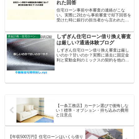
れた回答
住宅ローン事前や本審査の連絡がこな
い。実際に2社から事前審査で却下回答を
受けた時に銀行の担当者から言われた内
容や無事通過をした後、日数が遅れる原
因を聞いた内容を計4度の体験者が解説し
ています。
しずぎん住宅ローン借り換え審査
資金計画・住宅ローン審査
は厳しい?通過体験ブログ
しずぎん住宅ローン借り換え審査は厳し
いのか？甘いのか？実際に過去に固定金
利と変動金利のミックスの契約を他の地
方銀行で組んでいたが変更をした際に感
じた他のメガバンク等とも違うと感じた
条件や営業の話しについて体験ブログと
してご紹介。
【一条工務店】カーテン選びで後悔しな
い！標準・オプション・持ち込みの費用
と注意点
【年収500万円】住宅ローンはいくら借り