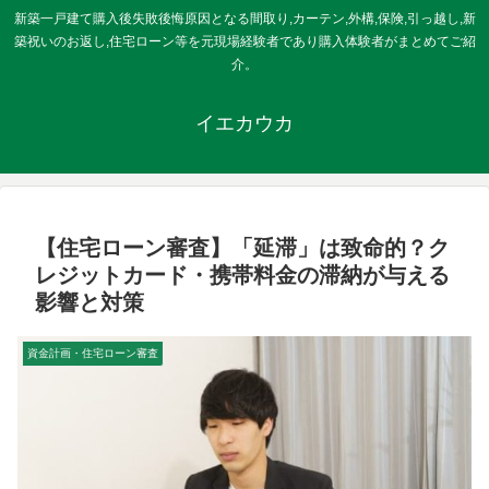
新築一戸建て購入後失敗後悔原因となる間取り,カーテン,外構,保険,引っ越し,新
築祝いのお返し,住宅ローン等を元現場経験者であり購入体験者がまとめてご紹
介。
イエカウカ
【住宅ローン審査】「延滞」は致命的？ク
レジットカード・携帯料金の滞納が与える
影響と対策
資金計画・住宅ローン審査