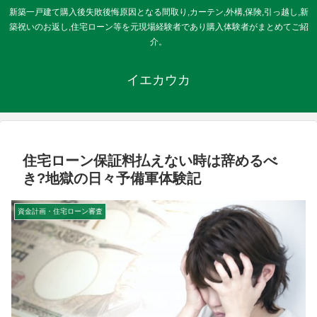
新築一戸建て購入後失敗後悔原因となる間取り,カーテン,外構,保険,引っ越し,新
築祝いのお返し,住宅ローン等を元現場経験者であり購入体験者がまとめてご紹
介。
イエカウカ
住宅ローン保証料払えない時は辞めるべ
き?地獄の日々予備軍体験記
資金計画・住宅ローン審査