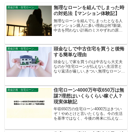
無理なローンを組んでしまった時
資金計画・住宅ローン審査
の対処法【マンション体験記】
無理なローンを組んでしまったとなる人
がマンション購入に多い理由は何?新築,
中古を問わない計画のミスやずれの原因
やこれから不動産購入を検討する家庭に
注意してほしい事を体験からご紹介。
頭金なしで中古住宅を買うと後悔
資金計画・住宅ローン審査
する簡単な理由
頭金なしで家を買うのは中古なら大丈夫
なのか?住宅ローンが払えない,生活苦と
なり返済が厳しい,きつい,無理なローンを
組んでしまったということがないように
するための注意点や選び方について体験
者がブログ形式でご紹介。
住宅ローン4000万年収650万は無
資金計画・住宅ローン審査
謀?理想はいくらくらい稼ぐ人？
現実体験記
年収650万の住宅ローン4000万はきつい
ぞ！やめとけと言いたくなる。今の生活
を基準ではなく、今後の将来に払えない
ことない未来につなげるための無難な考
え方を生活費が厳しい現実を味わった体