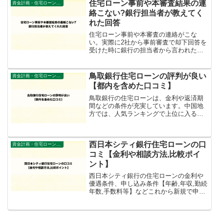
験者がご紹介しています。
住宅ローン事前や本審査結果の連
資金計画・住宅ローン審査
絡こない?銀行担当者が教えてく
れた回答
住宅ローン事前や本審査の連絡がこな
い。実際に2社から事前審査で却下回答を
受けた時に銀行の担当者から言われた内
容や無事通過をした後、日数が遅れる原
因を聞いた内容を計4度の体験者が解説し
ています。
鳥取銀行住宅ローンの評判が良い
資金計画・住宅ローン審査
【都内を含めた口コミ】
鳥取銀行の住宅ローンは、金利や返済期
間などの条件が充実しています。中国地
方では、人気ランキングで上位に入る金
融機関の一つです。ハウスメーカー、工
務店を問わず、多くの人に選ばれていま
す。しかし、住宅ローン審査は、審査基
西日本シティ銀行住宅ローンの口
準が厳しいのでしょうか？...
資金計画・住宅ローン審査
コミ【金利や相談方法,比較ポイ
ント】
西日本シティ銀行の住宅ローンの金利や
優遇条件、申し込み条件【年齢,年収,勤続
年数,手数料等】などこれから新規で申し
込みを検討する方が知っておくべき情報
をご紹介。支払いが遅れた経験者の口コ
ミもご紹介しています。