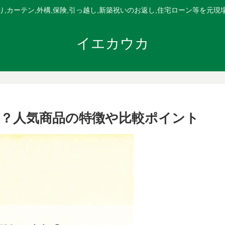
,カーテン,外構,保険,引っ越し,新築祝いのお返し,住宅ローン等を元
イエカウカ
？人気商品の特徴や比較ポイント