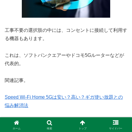
工事不要の選択肢の中には、コンセントに接続して利用す
る機器もあります。
これは、ソフトバンクエアーやドコモ5Gルーターなどが
代表的。
関連記事。
Speed Wi-Fi Home 5Gは安い？高い？ギガ使い放題との
悩み解消法
au speed Wi-Fi HOMEが遅いときにはどうすればいい？体
ホーム
検索
トップ
サイドバー
験ブログ