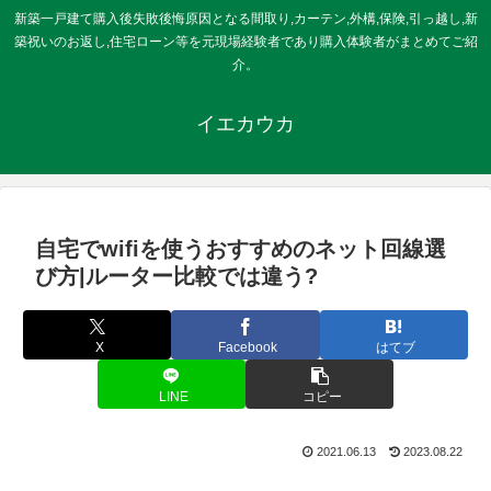
新築一戸建て購入後失敗後悔原因となる間取り,カーテン,外構,保険,引っ越し,新
築祝いのお返し,住宅ローン等を元現場経験者であり購入体験者がまとめてご紹
介。
イエカウカ
自宅でwifiを使うおすすめのネット回線選
び方|ルーター比較では違う?
X
Facebook
はてブ
LINE
コピー
2021.06.13
2023.08.22