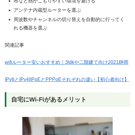
布など熱がこもりやすい環境を避ける
アンテナ内蔵型ルーターを選ぶ
周波数やチャンネルの切り替えを自動的に行ってく
れる機器を選ぶ
関連記事
wifiルーター安いおすすめ｜3ldkや二階建て向け2021静岡
IPv6とIPv4|IPoEとPPPoEそれぞれの違い【初心者向け】
自宅にWi-Fiがあるメリット