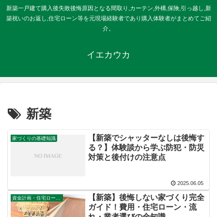
新築一戸建て購入後失敗後悔原因となる間取り,カーテン,外構,保険,引っ越し,新
築祝いのお返し,住宅ローン等を元現場経験者であり購入体験者がまとめてご紹
介。
イエカウカ
新築
【新築でシャッターなしは後悔す
家づくりの基礎知識
る？】体験談から学ぶ防犯・防災
対策と後付けの注意点
2025.06.05
【新築】後悔しない家づくり完全
資金計画・住宅ローン審査
ガイド！費用・住宅ローン・流
れ・業者選びの全知識