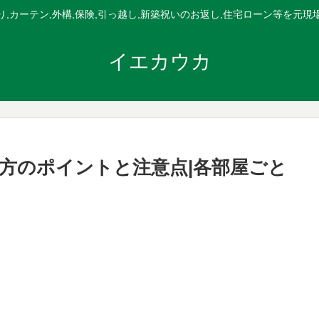
,カーテン,外構,保険,引っ越し,新築祝いのお返し,住宅ローン等を元
イエカウカ
方のポイントと注意点|各部屋ごと