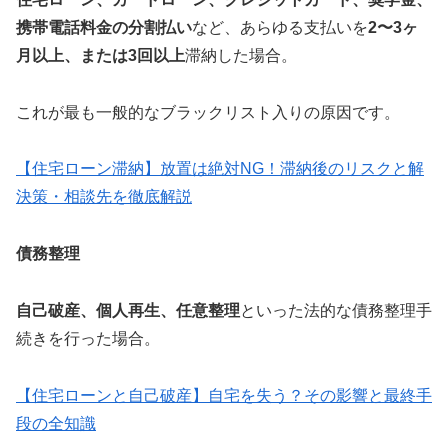
携帯電話料金の分割払い
など、あらゆる支払いを
2〜3ヶ
月以上、または3回以上
滞納した場合。
これが最も一般的なブラックリスト入りの原因です。
【住宅ローン滞納】放置は絶対NG！滞納後のリスクと解
決策・相談先を徹底解説
債務整理
自己破産、個人再生、任意整理
といった法的な債務整理手
続きを行った場合。
【住宅ローンと自己破産】自宅を失う？その影響と最終手
段の全知識