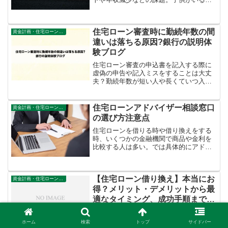
計の見直しが厳しい時の準備と遅延対策
をご紹介。
住宅ローン審査時に勤続年数の間
資金計画・住宅ローン審査
違いは落ちる原因?銀行の説明体
験ブログ
住宅ローン審査の申込書を記入する際に
虚偽の申告や記入ミスをすることは大丈
夫？勤続年数が短い人や長くていつ入社
したのか忘れたなんて人がやってしまう
注意点を体験から解説しています。
住宅ローンアドバイザー相談窓口
資金計画・住宅ローン審査
の選び方注意点
住宅ローンを借りる時や借り換えをする
時、いくつかの金融機関で商品や金利を
比較する人は多い。では具体的にアドバ
イザーに相談する時の選び方や探し方
は？中古住宅を購入する前の注意点。
【住宅ローン借り換え】本当にお
資金計画・住宅ローン審査
得？メリット・デメリットから最
適なタイミング、成功手順まで徹
底解説
住宅ローンの借り換えを検討中の方へ。
「本当に得するの？」「どんなデメリッ
ホーム
検索
トップ
サイドバー