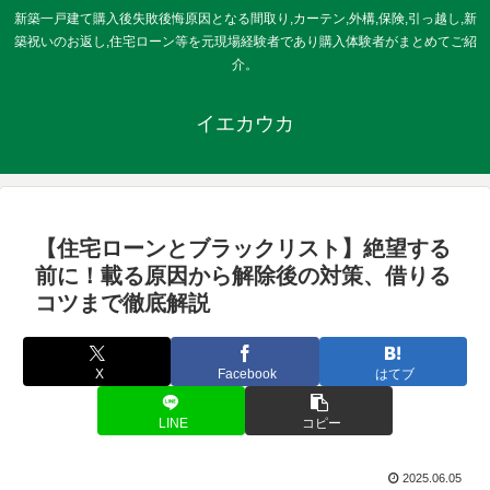
新築一戸建て購入後失敗後悔原因となる間取り,カーテン,外構,保険,引っ越し,新
築祝いのお返し,住宅ローン等を元現場経験者であり購入体験者がまとめてご紹
介。
イエカウカ
【住宅ローンとブラックリスト】絶望する
前に！載る原因から解除後の対策、借りる
コツまで徹底解説
X
Facebook
はてブ
LINE
コピー
2025.06.05