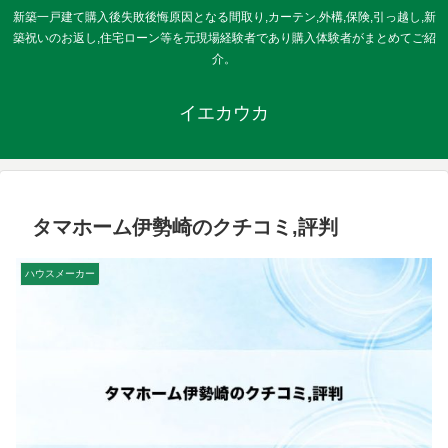
新築一戸建て購入後失敗後悔原因となる間取り,カーテン,外構,保険,引っ越し,新
築祝いのお返し,住宅ローン等を元現場経験者であり購入体験者がまとめてご紹
介。
イエカウカ
タマホーム伊勢崎のクチコミ,評判
ハウスメーカー