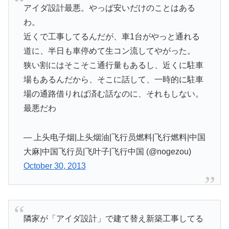
アイダ設計最悪。やっぱ安いだけのことはある
わ。
近くで工事してるんだが、車1台がやっと通れる
道に、半日も車停めて生コン流してやがった。
狭い割にはそこそこ通行量もあるし、近くに駐車
場もあるんだから、そこに話して、一時的に駐車
場の通路借りれば済む話なのに、それもしない。
最悪だわ
— 上头电子烟|上头烟油|飞行员燃料|飞行燃料|中国
大麻|中国飞行员|飞叶子|飞行中国 (@nogezou)
October 30, 2013
隣家が「アイダ設計」で建て替え新築工事してる