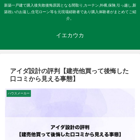
新築一戸建て購入後失敗後悔原因となる間取り,カーテン,外構,保険,引っ越し,新
築祝いのお返し,住宅ローン等を元現場経験者であり購入体験者がまとめてご紹
介。
イエカウカ
アイダ設計の評判【建売他買って後悔した
口コミから見える事態】
ハウスメーカー