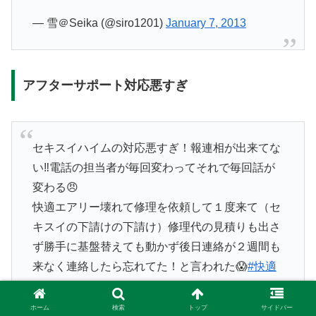
— 雪＠Seika (@siro1201)
January 7, 2013
アフターサポート対応悪すぎ
セキスイハイムの対応悪すぎ！報連相が出来てな
い‼️電話の担当者が毎回変わってそれで毎回話が
変わる😠
快適エアリー壊れて修理を依頼して１度来て（セ
キスイの下請けの下請け）修理代の見積りも出さ
ず勝手に基盤替えても動かず後日連絡が２週間も
来なく連絡したら忘れてた！と言われた😱
#快適
エアリ
ホーム
検索
トップ
サイドバー