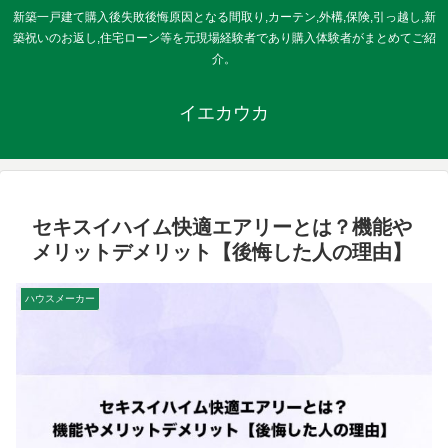
新築一戸建て購入後失敗後悔原因となる間取り,カーテン,外構,保険,引っ越し,新
築祝いのお返し,住宅ローン等を元現場経験者であり購入体験者がまとめてご紹
介。
イエカウカ
セキスイハイム快適エアリーとは？機能や
メリットデメリット【後悔した人の理由】
ハウスメーカー