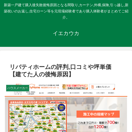
新築一戸建て購入後失敗後悔原因となる間取り,カーテン,外構,保険,引っ越し,新
築祝いのお返し,住宅ローン等を元現場経験者であり購入体験者がまとめてご紹
介。
イエカウカ
リバティホームの評判,口コミや坪単価
【建てた人の後悔原因】
ハウスメーカー