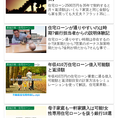
住宅ローン2500万円を35年で契約すると
月々返済額はいくら？家賃と同じ金額な
ら家を買っても大丈夫？フラット35にす
れば金利上昇リスクもないから安心？こ
んな安易な計画では危険です。生活がき
つい、支払いが厳しい人にならない予備
住宅ローンが通りやすいのは時
資金計画・住宅ローン審査
知識。
期?銀行担当者からの説明体験記
住宅ローン通りやすい時期は存在するの
か?決算期だから?営業のボーナス加算時
期だから?金利が得だから?そんな事で通
過する可能性が変わるほど甘い内容では
ありません。実際に銀行の担当者から聞
いた内容と自分が3度目の正直で通過させ
年収410万住宅ローン借入可能額
た時の体験を含めてご案内しています。
資金計画・住宅ローン審査
と返済額
年収410万円の住宅ローン審査に通る借入
可能額と返済額目安の計算方法をシミュ
レーションを使って解説。住宅業界勤務
後新築マンション,注文住宅購入経験者が
解説。固定資産税やリフォーム等引き渡
し後の無難な生活を送るための注意点。
母子家庭も一軒家購入は可能!女
資金計画・住宅ローン審査
性専用住宅ローンを扱う銀行18選