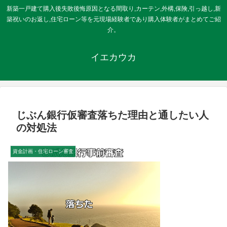
新築一戸建て購入後失敗後悔原因となる間取り,カーテン,外構,保険,引っ越し,新
築祝いのお返し,住宅ローン等を元現場経験者であり購入体験者がまとめてご紹
介。
イエカウカ
じぶん銀行仮審査落ちた理由と通したい人
の対処法
資金計画・住宅ローン審査