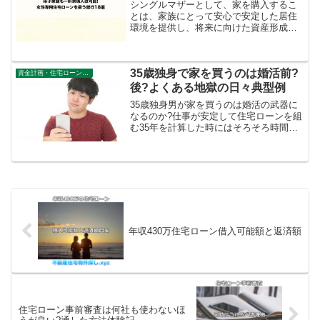
シングルマザーとして、家を購入するこ
とは、家族にとって安心で安定した居住
環境を提供し、将来に向けた資産形成を
図る大きな一歩です。しかし、一軒家を
購入するには多くの要素を考慮する必要
があります。今回の記事では、シングル
35歳独身で家を買うのは婚活前?
マザーが一軒家を購入する...
資金計画・住宅ローン審査
後?よくある地獄の日々典型例
35歳独身男が家を買うのは婚活の武器に
なるのか?仕事が安定して住宅ローンを組
む35年を計算した時にはそろそろ時間が
迫ると考える未婚者。しかし、婚活前や
女性の意見を入れないままの家の準備は
決して武器にならない部分を価値観の差
からご紹介しています。
年収430万住宅ローン借入可能額と返済額
住宅ローン事前審査は何社も使わないほ