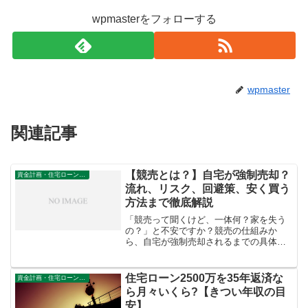
wpmasterをフォローする
wpmaster
関連記事
【競売とは？】自宅が強制売却？
資金計画・住宅ローン審査
流れ、リスク、回避策、安く買う
方法まで徹底解説
「競売って聞くけど、一体何？家を失う
の？」と不安ですか？競売の仕組みか
ら、自宅が強制売却されるまでの具体的
な流れ、債務者と購入者のリスク、そし
て競売を回避するための方法、さらには
競売物件を安く購入するコツまで徹底解
住宅ローン2500万を35年返済な
資金計画・住宅ローン審査
説。
ら月々いくら?【きつい年収の目
安】