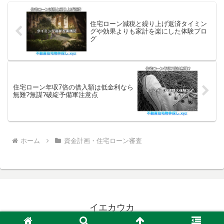
住宅ローン減税と繰り上げ返済タイミン
グや効果よりも家計を楽にした体験ブロ
グ
住宅ローン年収7倍の借入額は低金利なら
無難?無謀?破綻予備軍注意点
ホーム
資金計画・住宅ローン審査
イエカウカ
© 2015 イエカウカ.