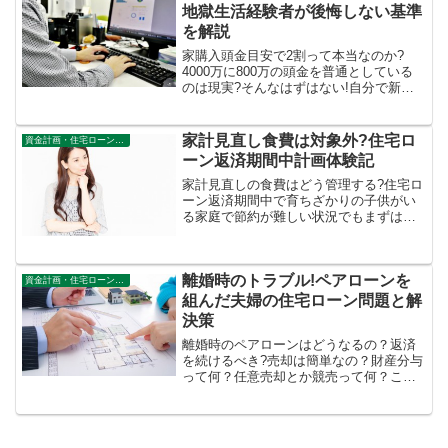
地獄生活経験者が後悔しない基準
を解説
家購入頭金目安で2割って本当なのか?
4000万に800万の頭金を普通としている
のは現実?そんなはずはない!自分で新築
マンションも注文住宅も購入して現実を
見た中で感じた違和感とローン返済中に
生活が苦しい状態にならないための計画
家計見直し食費は対象外?住宅ロ
資金計画・住宅ローン審査
方法を苦労体験者が解説。
ーン返済期間中計画体験記
家計見直しの食費はどう管理する?住宅ロ
ーン返済期間中で育ちざかりの子供がい
る家庭で節約が難しい状況でもまずは無
理をしないでママが楽しく家事も仕事も
過ごせる家族でやるべき内容を一戸建て
購入後の4年目の一家の主が実際に心がけ
離婚時のトラブル!ペアローンを
ている夫婦での管理方法をご紹介してい
資金計画・住宅ローン審査
ます。
組んだ夫婦の住宅ローン問題と解
決策
離婚時のペアローンはどうなるの？返済
を続けるべき?売却は簡単なの？財産分与
って何？任意売却とか競売って何？こん
な悩みを総合的にわかりやすく解説して
います。夫婦それぞれの悩みや話し合い
のポイント。