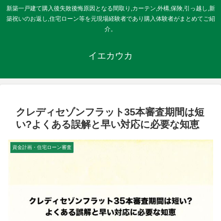
新築一戸建て購入後失敗後悔原因となる間取り,カーテン,外構,保険,引っ越し,新
築祝いのお返し,住宅ローン等を元現場経験者であり購入体験者がまとめてご紹
介。
イエカウカ
クレディセゾンフラット35本審査期間は短
い?よくある誤解と早い対応に必要な知恵
資金計画・住宅ローン審査