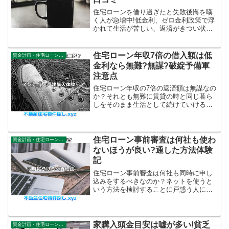
住宅ローンを借り過ぎたと失敗後悔を嘆
く人が急増中!低金利、ゼロ金利政策で浮
かれて生活が苦しい、返済がきつい状態
になった時にはどうすればいいのか?分譲
マンション購入時かなり厳しい状況に追
い込まれた経験者が体験ブログを含めて
住宅ローン年収7倍の借入額は低
資金計画・住宅ローン審査
解説。
金利なら無難?無謀?破綻予備軍
注意点
住宅ローン年収の7倍の返済額は無謀なの
か？それとも無難に賃貸の時と同じ暮ら
しをそのまま生活として続けていけるの
か？子育て世代の家計を考えた時金利の
目安や物件の選び方を新築マンション、
戸建購入経験者が解説。
住宅ローン事前審査は何社も使わ
資金計画・住宅ローン審査
ないほうが良い?通した方法体験
記
住宅ローン事前審査は何社も同時に申し
込みをするべきなのか？ネットを使うと
いう方法を検討することに戸惑う人に実
際にその方法のおかげで通過した体験者
が解説。合計5社をこれまでに経験したか
らこそ、伝えられる実態を赤裸々に綴っ
ています。
家購入頭金目安は嘘が多い!貧乏
資金計画・住宅ローン審査