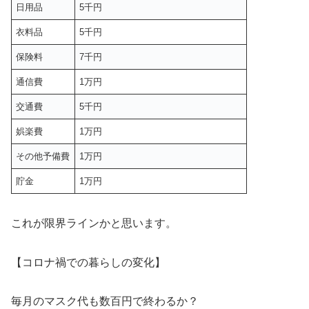
日用品
5千円
衣料品
5千円
保険料
7千円
通信費
1万円
交通費
5千円
娯楽費
1万円
その他予備費
1万円
貯金
1万円
これが限界ラインかと思います。
【コロナ禍での暮らしの変化】
毎月のマスク代も数百円で終わるか？