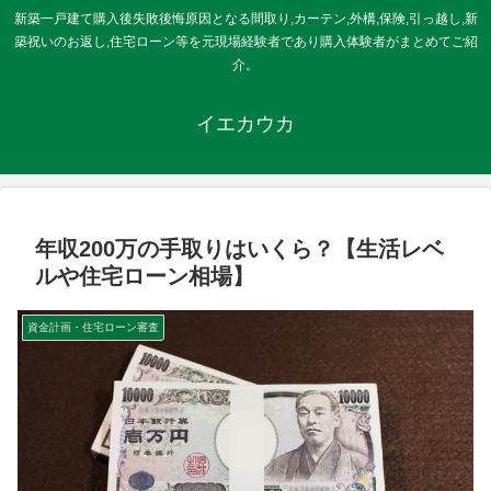
新築一戸建て購入後失敗後悔原因となる間取り,カーテン,外構,保険,引っ越し,新
築祝いのお返し,住宅ローン等を元現場経験者であり購入体験者がまとめてご紹
介。
イエカウカ
年収200万の手取りはいくら？【生活レベ
ルや住宅ローン相場】
資金計画・住宅ローン審査