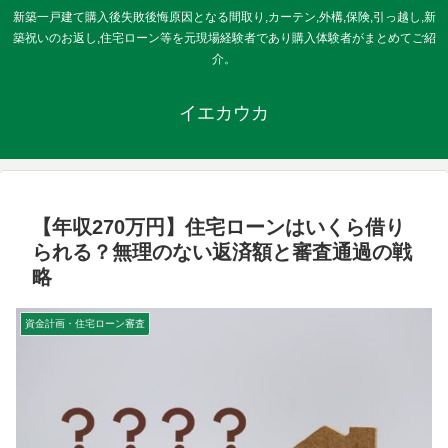
新築一戸建て購入後失敗後悔原因となる間取り,カーテン,外構,保険,引っ越し,新
築祝いのお返し,住宅ローン等を元現場経験者であり購入体験者がまとめてご紹
介。
イエカウカ
【年収270万円】住宅ローンはいくら借り
られる？無理のない返済額と審査通過の戦
略
資金計画・住宅ローン審査