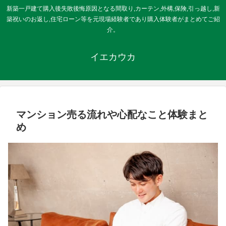
新築一戸建て購入後失敗後悔原因となる間取り,カーテン,外構,保険,引っ越し,新
築祝いのお返し,住宅ローン等を元現場経験者であり購入体験者がまとめてご紹
介。
イエカウカ
マンション売る流れや心配なこと体験まと
め