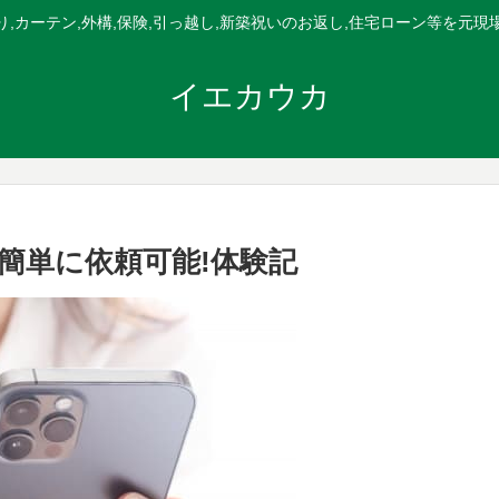
,カーテン,外構,保険,引っ越し,新築祝いのお返し,住宅ローン等を元
イエカウカ
簡単に依頼可能!体験記