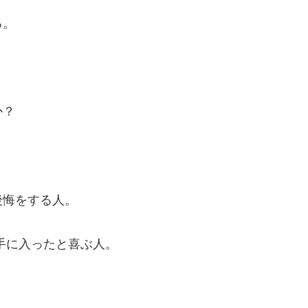
る。
か？
後悔をする人。
手に入ったと喜ぶ人。