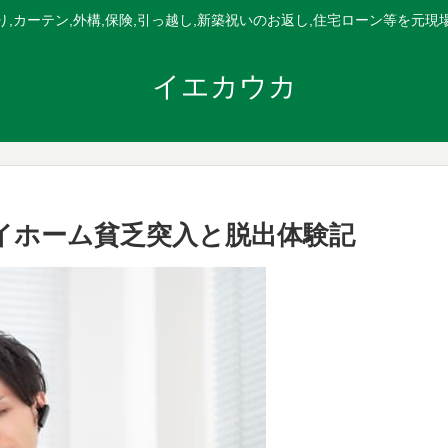
,カーテン,外構,保険,引っ越し,新築祝いのお返し,住宅ローン等を元
イエカウカ
イホーム貧乏突入と脱出体験記